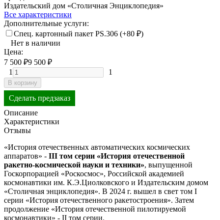
Издательский дом «Столичная Энциклопедия»
Все характеристики
Дополнительные услуги:
Спец. картонный пакет PS.306 (+
80
₽
)
Нет в наличии
Цена:
7 500
₽
9 500
₽
1
1
В корзину
Сделать предзаказ
Описание
Характеристики
Отзывы
«История отечественных автоматических космических
аппаратов» -
III том серии «История отечественной
ракетно-космической науки и техники»
, выпущенной
Госкорпорацией «Роскосмос», Российской академией
космонавтики им. К.Э.Циолковского и Издательским домом
«Столичная энциклопедия». В 2024 г. вышел в свет том I
серии «История отечественного ракетостроения». Затем
продолжение «История отечественной пилотируемой
космонавтики» - II том серии.