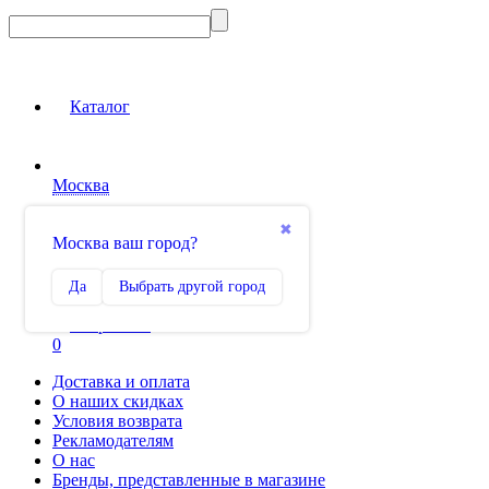
Каталог
Москва
Вход на сайт
✖
Москва ваш город?
Сравнение
Да
Выбрать другой город
0
Избранное
0
Доставка и оплата
О наших скидках
Условия возврата
Рекламодателям
О нас
Бренды, представленные в магазине