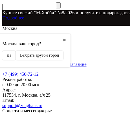
Купите свежий "М-Хобби" №8/2026 и получите в подарок доста
Подробнее
Москва
Доставка и оплата
✖
О наших скидках
Москва ваш город?
Условия возврата
Рекламодателям
Да
Выбрать другой город
О нас
Бренды, представленные в магазине
+7 (499) 450-72-12
Режим работы:
с 9.00 до 20.00 мск
Адрес:
117534, г. Москва, а/я 25
Email:
support@zeughaus.ru
Соцсети и мессенджеры: