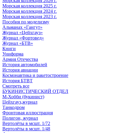
Морская коллекция 2026 г.
Морская коллекция 2025 г.
Морская коллекция 2024 г.
Морская коллекция 2023 г.
Пособия по моделизму
Альманах «Гангут»
Журнал «Цейхгауз»
Журнал «Фортовед»
Журнал «БТВ»
Книги
Униформа
Армия Отечества
История автомобилей
История авиации
Космонавтика и ракетостроение
История БТВТ
Смотреть все
БУКИНИСТИЧЕСКИЙ ОТДЕЛ
М-Хобби (букинист)
Цейхгауз,журнал
Танкодром
Фронтовая иллюстрация
Полигон, журнал
Вертолёты в мсшт. 1/72
Вертолёты в мсшт. 1/48