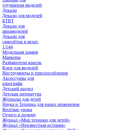
улучшения моделей
Декали
Декали для моделей
БТВТ
Декали для
авиамоделей
Декали для
самолётов в мсшт.
1/144
Модельная химия
Маркеры
Разбавители красок
Клеи для моделей
Инструменты и приспособления
Аксессуары для
аэрографа
Детский раздел
Детская литература
Журналы для детей
Наука и Техника для юных инженеров
Весёлые уроки
Отчего и почему
Журнал «Мир техники для детей»
Журнал «Неизвестная история»