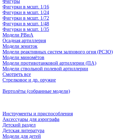
Фигуры
Фигурки в мсшт. 1/16
Фигурки в мсшт. 1/24
Фигурки в мсшт. 1/72
Фигурки в мсшт. 1/48
Фигурки в мсшт. 1/35
Модели РВиА
Осадная артиллерия
Модели зениток
Модели реактивных систем залпового огня (РСЗО)
Модели миномётов
Модели противотанковой артиллерии (ПА)
Модели ствольной полевой артиллерии
Смотреть все
Стрелковое и др. оружие
Вертолёты (собранные модели)
Инструменты и приспособления
Аксессуары для аэрографа
Детский раздел
Детская литература
Модели для детей