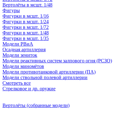
Вертолёты в мсшт. 1/48
Фигуры
Фигурки в мсшт. 1/16
Фигурки в мсшт. 1/24
Фигурки в мсшт. 1/72
Фигурки в мсшт. 1/48
Фигурки в мсшт. 1/35
Модели РВиА
Осадная артиллерия
Модели зениток
Модели реактивных систем залпового огня (РСЗО)
Модели миномётов
Модели противотанковой артиллерии (ПА)
Модели ствольной полевой артиллерии
Смотреть все
Стрелковое и др. оружие
Вертолёты (собранные модели)