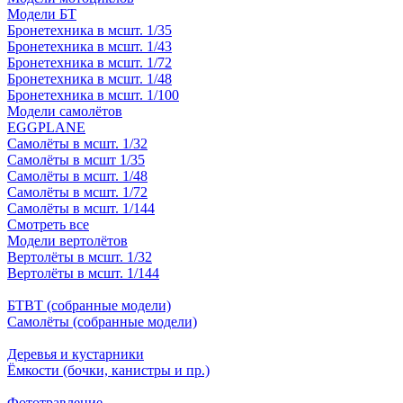
Модели БТ
Бронетехника в мсшт. 1/35
Бронетехника в мсшт. 1/43
Бронетехника в мсшт. 1/72
Бронетехника в мсшт. 1/48
Бронетехника в мсшт. 1/100
Модели самолётов
EGGPLANE
Самолёты в мсшт. 1/32
Самолёты в мсшт 1/35
Самолёты в мсшт. 1/48
Самолёты в мсшт. 1/72
Самолёты в мсшт. 1/144
Смотреть все
Модели вертолётов
Вертолёты в мсшт. 1/32
Вертолёты в мсшт. 1/144
БТВТ (собранные модели)
Самолёты (собранные модели)
Деревья и кустарники
Ёмкости (бочки, канистры и пр.)
Фототравление