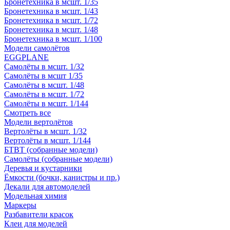
Бронетехника в мсшт. 1/35
Бронетехника в мсшт. 1/43
Бронетехника в мсшт. 1/72
Бронетехника в мсшт. 1/48
Бронетехника в мсшт. 1/100
Модели самолётов
EGGPLANE
Самолёты в мсшт. 1/32
Самолёты в мсшт 1/35
Самолёты в мсшт. 1/48
Самолёты в мсшт. 1/72
Самолёты в мсшт. 1/144
Смотреть все
Модели вертолётов
Вертолёты в мсшт. 1/32
Вертолёты в мсшт. 1/144
БТВТ (собранные модели)
Самолёты (собранные модели)
Деревья и кустарники
Ёмкости (бочки, канистры и пр.)
Декали для автомоделей
Модельная химия
Маркеры
Разбавители красок
Клеи для моделей