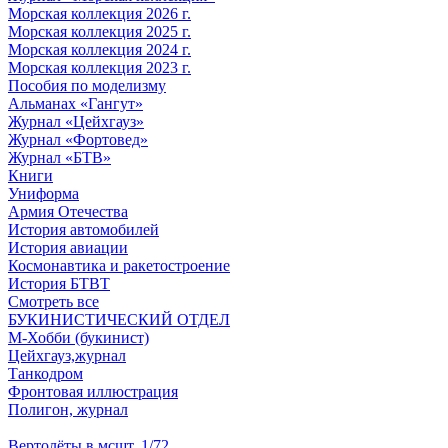
Морская коллекция 2026 г.
Морская коллекция 2025 г.
Морская коллекция 2024 г.
Морская коллекция 2023 г.
Пособия по моделизму
Альманах «Гангут»
Журнал «Цейхгауз»
Журнал «Фортовед»
Журнал «БТВ»
Книги
Униформа
Армия Отечества
История автомобилей
История авиации
Космонавтика и ракетостроение
История БТВТ
Смотреть все
БУКИНИСТИЧЕСКИЙ ОТДЕЛ
М-Хобби (букинист)
Цейхгауз,журнал
Танкодром
Фронтовая иллюстрация
Полигон, журнал
Вертолёты в мсшт. 1/72