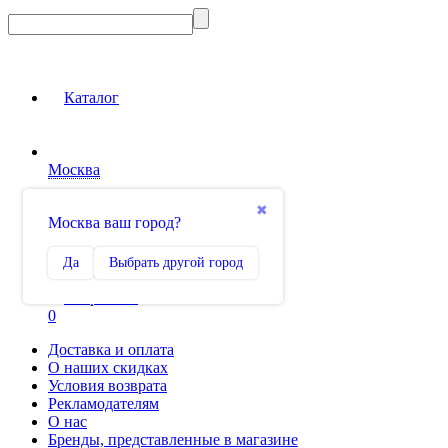
Каталог
Москва
Вход на сайт
✖
Москва ваш город?
Сравнение
Да
Выбрать другой город
0
Избранное
0
Доставка и оплата
О наших скидках
Условия возврата
Рекламодателям
О нас
Бренды, представленные в магазине