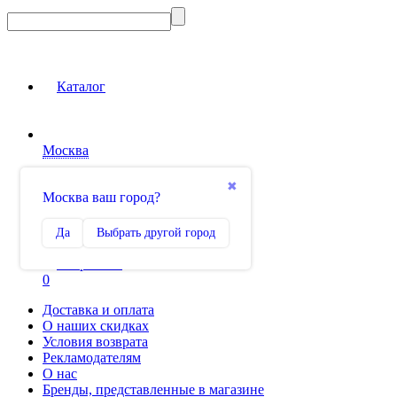
Каталог
Москва
Вход на сайт
✖
Москва ваш город?
Сравнение
Да
Выбрать другой город
0
Избранное
0
Доставка и оплата
О наших скидках
Условия возврата
Рекламодателям
О нас
Бренды, представленные в магазине