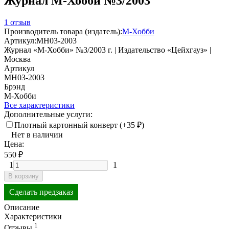
Журнал М-Хобби №3/2003
1 отзыв
Производитель товара (издатель):
М-Хобби
Артикул:
MH03-2003
Журнал «М-Хобби» №3/2003 г. | Издательство «Цейхгауз» |
Москва
Артикул
MH03-2003
Брэнд
М-Хобби
Все характеристики
Дополнительные услуги:
Плотный картонный конверт (+
35
₽
)
Нет в наличии
Цена:
550
₽
1
1
В корзину
Сделать предзаказ
Описание
Характеристики
1
Отзывы