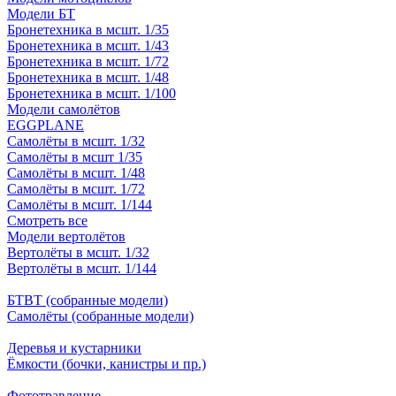
Модели БТ
Бронетехника в мсшт. 1/35
Бронетехника в мсшт. 1/43
Бронетехника в мсшт. 1/72
Бронетехника в мсшт. 1/48
Бронетехника в мсшт. 1/100
Модели самолётов
EGGPLANE
Самолёты в мсшт. 1/32
Самолёты в мсшт 1/35
Самолёты в мсшт. 1/48
Самолёты в мсшт. 1/72
Самолёты в мсшт. 1/144
Смотреть все
Модели вертолётов
Вертолёты в мсшт. 1/32
Вертолёты в мсшт. 1/144
БТВТ (собранные модели)
Самолёты (собранные модели)
Деревья и кустарники
Ёмкости (бочки, канистры и пр.)
Фототравление