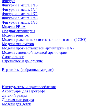
Фигуры
Фигурки в мсшт. 1/16
Фигурки в мсшт. 1/24
Фигурки в мсшт. 1/72
Фигурки в мсшт. 1/48
Фигурки в мсшт. 1/35
Модели РВиА
Осадная артиллерия
Модели зениток
Модели реактивных систем залпового огня (РСЗО)
Модели миномётов
Модели противотанковой артиллерии (ПА)
Модели ствольной полевой артиллерии
Смотреть все
Стрелковое и др. оружие
Вертолёты (собранные модели)
Инструменты и приспособления
Аксессуары для аэрографа
Детский раздел
Детская литература
Модели для детей