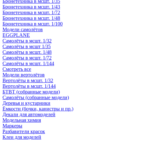
Бронетехника в мсшт. 1/35
Бронетехника в мсшт. 1/43
Бронетехника в мсшт. 1/72
Бронетехника в мсшт. 1/48
Бронетехника в мсшт. 1/100
Модели самолётов
EGGPLANE
Самолёты в мсшт. 1/32
Самолёты в мсшт 1/35
Самолёты в мсшт. 1/48
Самолёты в мсшт. 1/72
Самолёты в мсшт. 1/144
Смотреть все
Модели вертолётов
Вертолёты в мсшт. 1/32
Вертолёты в мсшт. 1/144
БТВТ (собранные модели)
Самолёты (собранные модели)
Деревья и кустарники
Ёмкости (бочки, канистры и пр.)
Декали для автомоделей
Модельная химия
Маркеры
Разбавители красок
Клеи для моделей