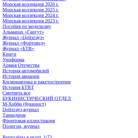
Морская коллекция 2026 г.
Морская коллекция 2025 г.
Морская коллекция 2024 г.
Морская коллекция 2023 г.
Пособия по моделизму
Альманах «Гангут»
Журнал «Цейхгауз»
Журнал «Фортовед»
Журнал «БТВ»
Книги
Униформа
Армия Отечества
История автомобилей
История авиации
Космонавтика и ракетостроение
История БТВТ
Смотреть все
БУКИНИСТИЧЕСКИЙ ОТДЕЛ
М-Хобби (букинист)
Цейхгауз,журнал
Танкодром
Фронтовая иллюстрация
Полигон, журнал
Вертолёты в мсшт. 1/72