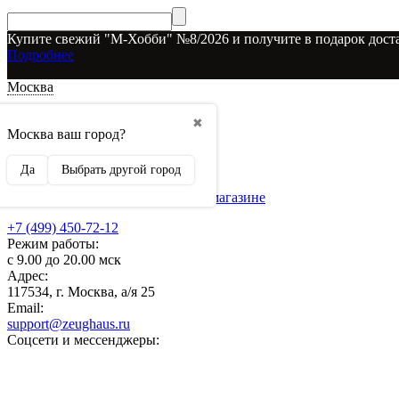
Купите свежий "М-Хобби" №8/2026 и получите в подарок доста
Подробнее
Москва
Доставка и оплата
✖
О наших скидках
Москва ваш город?
Условия возврата
Рекламодателям
Да
Выбрать другой город
О нас
Бренды, представленные в магазине
+7 (499) 450-72-12
Режим работы:
с 9.00 до 20.00 мск
Адрес:
117534, г. Москва, а/я 25
Email:
support@zeughaus.ru
Соцсети и мессенджеры: