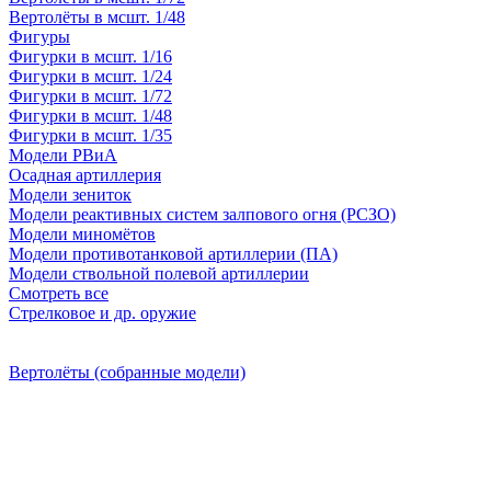
Вертолёты в мсшт. 1/48
Фигуры
Фигурки в мсшт. 1/16
Фигурки в мсшт. 1/24
Фигурки в мсшт. 1/72
Фигурки в мсшт. 1/48
Фигурки в мсшт. 1/35
Модели РВиА
Осадная артиллерия
Модели зениток
Модели реактивных систем залпового огня (РСЗО)
Модели миномётов
Модели противотанковой артиллерии (ПА)
Модели ствольной полевой артиллерии
Смотреть все
Стрелковое и др. оружие
Вертолёты (собранные модели)