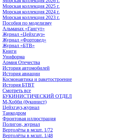
Морская коллекция 2026 г.
Морская коллекция 2025 г.
Морская коллекция 2024 г.
Морская коллекция 2023 г.
Пособия по моделизму
Альманах «Гангут»
Журнал «Цейхгауз»
Журнал «Фортовед»
Журнал «БТВ»
Книги
Униформа
Армия Отечества
История автомобилей
История авиации
Космонавтика и ракетостроение
История БТВТ
Смотреть все
БУКИНИСТИЧЕСКИЙ ОТДЕЛ
М-Хобби (букинист)
Цейхгауз,журнал
Танкодром
Фронтовая иллюстрация
Полигон, журнал
Вертолёты в мсшт. 1/72
Вертолёты в мсшт. 1/48