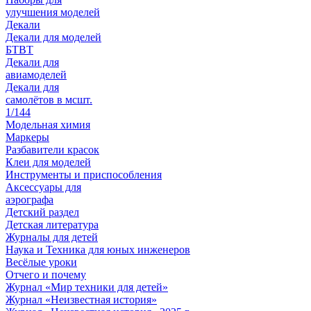
улучшения моделей
Декали
Декали для моделей
БТВТ
Декали для
авиамоделей
Декали для
самолётов в мсшт.
1/144
Модельная химия
Маркеры
Разбавители красок
Клеи для моделей
Инструменты и приспособления
Аксессуары для
аэрографа
Детский раздел
Детская литература
Журналы для детей
Наука и Техника для юных инженеров
Весёлые уроки
Отчего и почему
Журнал «Мир техники для детей»
Журнал «Неизвестная история»