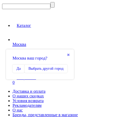
Каталог
Москва
Вход на сайт
✖
Москва ваш город?
Сравнение
Да
Выбрать другой город
0
Избранное
0
Доставка и оплата
О наших скидках
Условия возврата
Рекламодателям
О нас
Бренды, представленные в магазине