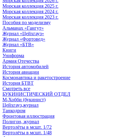
Морская коллекция 2026 г.
Морская коллекция 2025 г.
Морская коллекция 2024 г.
Морская коллекция 2023 г.
Пособия по моделизму
Альманах «Гангут»
Журнал «Цейхгауз»
Журнал «Фортовед»
Журнал «БТВ»
Книги
Униформа
Армия Отечества
История автомобилей
История авиации
Космонавтика и ракетостроение
История БТВТ
Смотреть все
БУКИНИСТИЧЕСКИЙ ОТДЕЛ
М-Хобби (букинист)
Цейхгауз,журнал
Танкодром
Фронтовая иллюстрация
Полигон, журнал
Вертолёты в мсшт. 1/72
Вертолёты в мсшт. 1/48