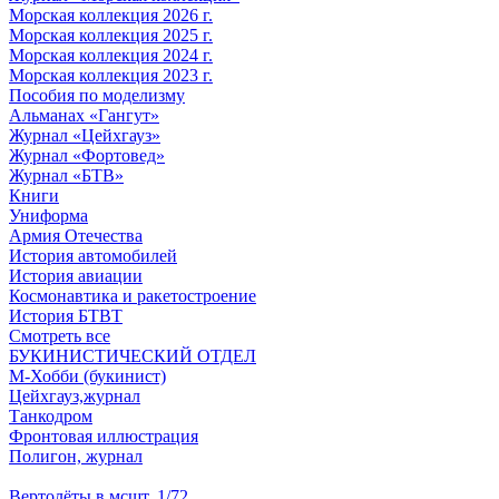
Морская коллекция 2026 г.
Морская коллекция 2025 г.
Морская коллекция 2024 г.
Морская коллекция 2023 г.
Пособия по моделизму
Альманах «Гангут»
Журнал «Цейхгауз»
Журнал «Фортовед»
Журнал «БТВ»
Книги
Униформа
Армия Отечества
История автомобилей
История авиации
Космонавтика и ракетостроение
История БТВТ
Смотреть все
БУКИНИСТИЧЕСКИЙ ОТДЕЛ
М-Хобби (букинист)
Цейхгауз,журнал
Танкодром
Фронтовая иллюстрация
Полигон, журнал
Вертолёты в мсшт. 1/72