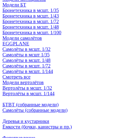
Модели БТ
Бронетехника в мсшт. 1/35
Бронетехника в мсшт. 1/43
Бронетехника в мсшт. 1/72
Бронетехника в мсшт. 1/48
Бронетехника в мсшт. 1/100
Модели самолётов
EGGPLANE
Самолёты в мсшт. 1/32
Самолёты в мсшт 1/35
Самолёты в мсшт. 1/48
Самолёты в мсшт. 1/72
Самолёты в мсшт. 1/144
Смотреть все
Модели вертолётов
Вертолёты в мсшт. 1/32
Вертолёты в мсшт. 1/144
БТВТ (собранные модели)
Самолёты (собранные модели)
Деревья и кустарники
Ёмкости (бочки, канистры и пр.)
Фототравление