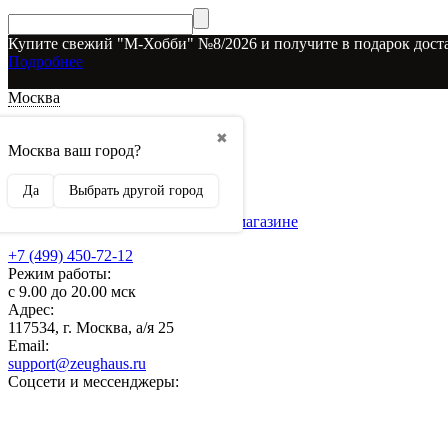
Купите свежий "М-Хобби" №8/2026 и получите в подарок доста
Подробнее
Москва
Доставка и оплата
✖
О наших скидках
Москва ваш город?
Условия возврата
Рекламодателям
Да
Выбрать другой город
О нас
Бренды, представленные в магазине
+7 (499) 450-72-12
Режим работы:
с 9.00 до 20.00 мск
Адрес:
117534, г. Москва, а/я 25
Email:
support@zeughaus.ru
Соцсети и мессенджеры: