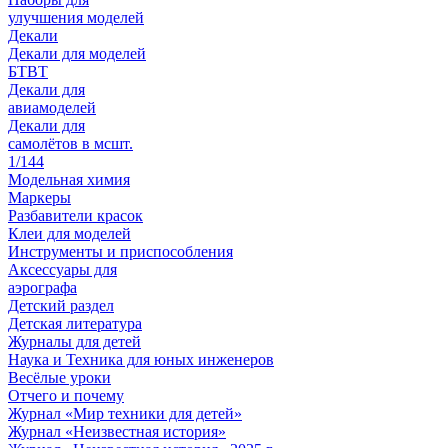
улучшения моделей
Декали
Декали для моделей
БТВТ
Декали для
авиамоделей
Декали для
самолётов в мсшт.
1/144
Модельная химия
Маркеры
Разбавители красок
Клеи для моделей
Инструменты и приспособления
Аксессуары для
аэрографа
Детский раздел
Детская литература
Журналы для детей
Наука и Техника для юных инженеров
Весёлые уроки
Отчего и почему
Журнал «Мир техники для детей»
Журнал «Неизвестная история»