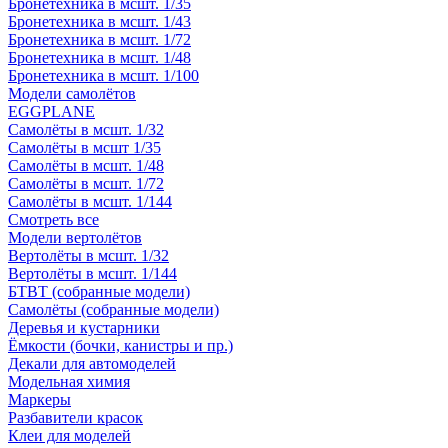
Бронетехника в мсшт. 1/35
Бронетехника в мсшт. 1/43
Бронетехника в мсшт. 1/72
Бронетехника в мсшт. 1/48
Бронетехника в мсшт. 1/100
Модели самолётов
EGGPLANE
Самолёты в мсшт. 1/32
Самолёты в мсшт 1/35
Самолёты в мсшт. 1/48
Самолёты в мсшт. 1/72
Самолёты в мсшт. 1/144
Смотреть все
Модели вертолётов
Вертолёты в мсшт. 1/32
Вертолёты в мсшт. 1/144
БТВТ (собранные модели)
Самолёты (собранные модели)
Деревья и кустарники
Ёмкости (бочки, канистры и пр.)
Декали для автомоделей
Модельная химия
Маркеры
Разбавители красок
Клеи для моделей