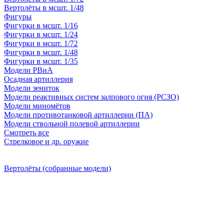
Вертолёты в мсшт. 1/48
Фигуры
Фигурки в мсшт. 1/16
Фигурки в мсшт. 1/24
Фигурки в мсшт. 1/72
Фигурки в мсшт. 1/48
Фигурки в мсшт. 1/35
Модели РВиА
Осадная артиллерия
Модели зениток
Модели реактивных систем залпового огня (РСЗО)
Модели миномётов
Модели противотанковой артиллерии (ПА)
Модели ствольной полевой артиллерии
Смотреть все
Стрелковое и др. оружие
Вертолёты (собранные модели)