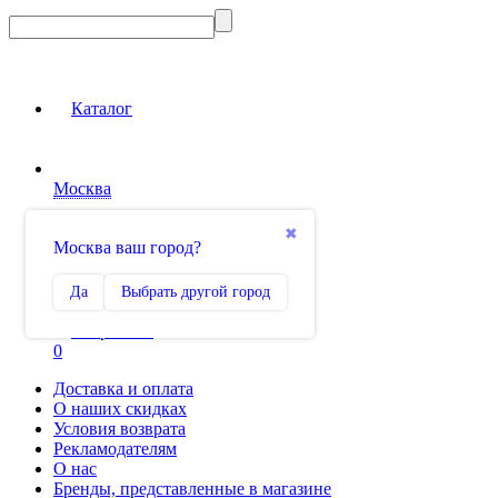
Каталог
Москва
Вход на сайт
✖
Москва ваш город?
Сравнение
Да
Выбрать другой город
0
Избранное
0
Доставка и оплата
О наших скидках
Условия возврата
Рекламодателям
О нас
Бренды, представленные в магазине