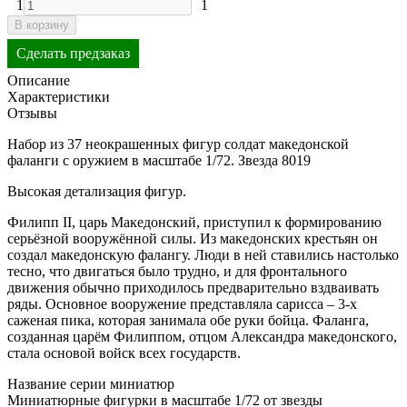
1
1
В корзину
Сделать предзаказ
Описание
Характеристики
Отзывы
Набор из 37 неокрашенных фигур солдат македонской
фаланги с оружием в масштабе 1/72. Звезда 8019
Высокая детализация фигур.
Филипп II, царь Македонский, приступил к формированию
серьёзной вооружённой силы. Из македонских крестьян он
создал македонскую фалангу. Люди в ней ставились настолько
тесно, что двигаться было трудно, и для фронтального
движения обычно приходилось предварительно вздваивать
ряды. Основное вооружение представляла сарисса – 3-х
саженая пика, которая занимала обе руки бойца. Фаланга,
созданная царём Филиппом, отцом Александра македонского,
стала основой войск всех государств.
Название серии миниатюр
Миниатюрные фигурки в масштабе 1/72 от звезды