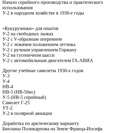
Начало серийного производства и практического
использования
У-2 в народном хозяйстве в 1930-е годы
«Кукурузники» для опытов
У-2 на свободных лыжах
У-2 с V-образным оперением
У-2 с лежачим положением летчика
У-2 с ручным управлением Горжану
У-2 на гусеничном шасси
У-2 с автомобильным двигателем ГА-АВИА
Другие учебные самолеты 1930-х годов
У-3
У-4
НВ-4
НВ-5 (НВ-5бис)
У-5 (НВ-5 серийный)
Самолет Г-25
УТ-2
У-2 в полярной авиации
Доработка по арктическому варианту
Бипланы Поликарпова на Земле Франца-Иосифа