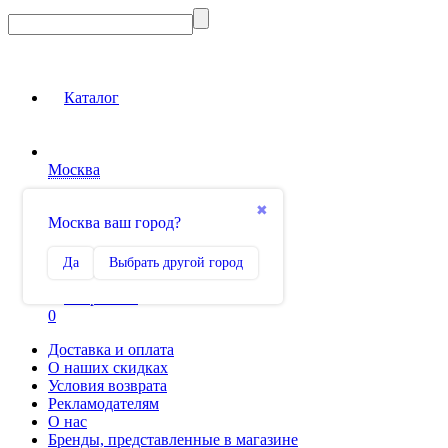
Каталог
Москва
Вход на сайт
✖
Москва ваш город?
Сравнение
Да
Выбрать другой город
0
Избранное
0
Доставка и оплата
О наших скидках
Условия возврата
Рекламодателям
О нас
Бренды, представленные в магазине