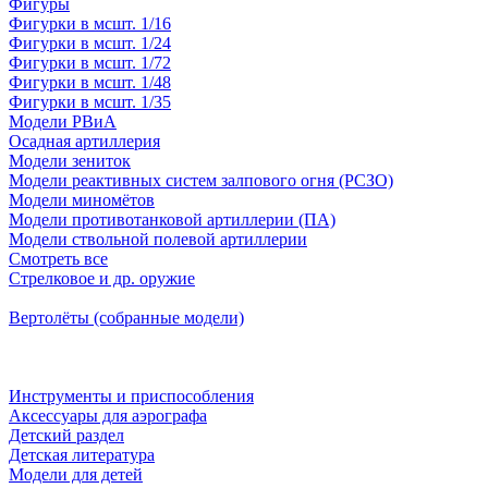
Фигуры
Фигурки в мсшт. 1/16
Фигурки в мсшт. 1/24
Фигурки в мсшт. 1/72
Фигурки в мсшт. 1/48
Фигурки в мсшт. 1/35
Модели РВиА
Осадная артиллерия
Модели зениток
Модели реактивных систем залпового огня (РСЗО)
Модели миномётов
Модели противотанковой артиллерии (ПА)
Модели ствольной полевой артиллерии
Смотреть все
Стрелковое и др. оружие
Вертолёты (собранные модели)
Инструменты и приспособления
Аксессуары для аэрографа
Детский раздел
Детская литература
Модели для детей