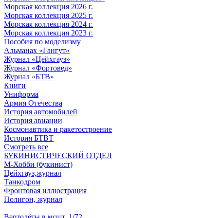
Морская коллекция 2026 г.
Морская коллекция 2025 г.
Морская коллекция 2024 г.
Морская коллекция 2023 г.
Пособия по моделизму
Альманах «Гангут»
Журнал «Цейхгауз»
Журнал «Фортовед»
Журнал «БТВ»
Книги
Униформа
Армия Отечества
История автомобилей
История авиации
Космонавтика и ракетостроение
История БТВТ
Смотреть все
БУКИНИСТИЧЕСКИЙ ОТДЕЛ
М-Хобби (букинист)
Цейхгауз,журнал
Танкодром
Фронтовая иллюстрация
Полигон, журнал
Вертолёты в мсшт. 1/72