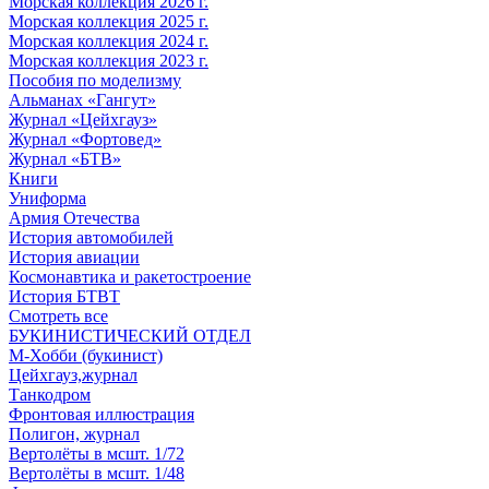
Морская коллекция 2026 г.
Морская коллекция 2025 г.
Морская коллекция 2024 г.
Морская коллекция 2023 г.
Пособия по моделизму
Альманах «Гангут»
Журнал «Цейхгауз»
Журнал «Фортовед»
Журнал «БТВ»
Книги
Униформа
Армия Отечества
История автомобилей
История авиации
Космонавтика и ракетостроение
История БТВТ
Смотреть все
БУКИНИСТИЧЕСКИЙ ОТДЕЛ
М-Хобби (букинист)
Цейхгауз,журнал
Танкодром
Фронтовая иллюстрация
Полигон, журнал
Вертолёты в мсшт. 1/72
Вертолёты в мсшт. 1/48