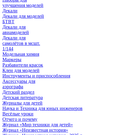
улучшения моделей
Декали
Декали для моделей
БТВТ
Декали для
авиамоделей
Декали для
самолётов в мсшт.
1/144
Модельная химия
Маркеры
Разбавители красок
Клеи для моделей
Инструменты и приспособления
Аксессуары для
аэрографа
Детский раздел
Детская литература
Журналы для детей
Наука и Техника для юных инженеров
Весёлые уроки
Отчего и почему
Журнал «Мир техники для детей»
Журнал «Неизвестная история»