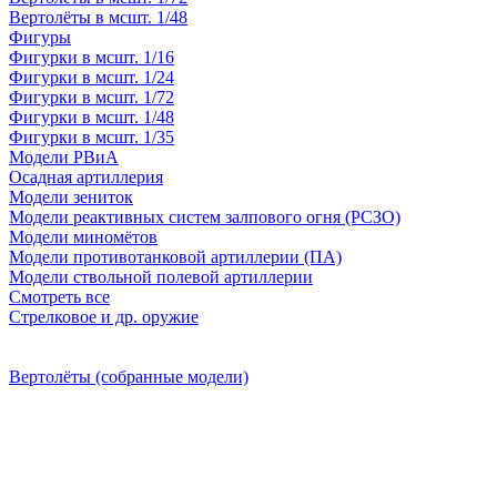
Вертолёты в мсшт. 1/48
Фигуры
Фигурки в мсшт. 1/16
Фигурки в мсшт. 1/24
Фигурки в мсшт. 1/72
Фигурки в мсшт. 1/48
Фигурки в мсшт. 1/35
Модели РВиА
Осадная артиллерия
Модели зениток
Модели реактивных систем залпового огня (РСЗО)
Модели миномётов
Модели противотанковой артиллерии (ПА)
Модели ствольной полевой артиллерии
Смотреть все
Стрелковое и др. оружие
Вертолёты (собранные модели)