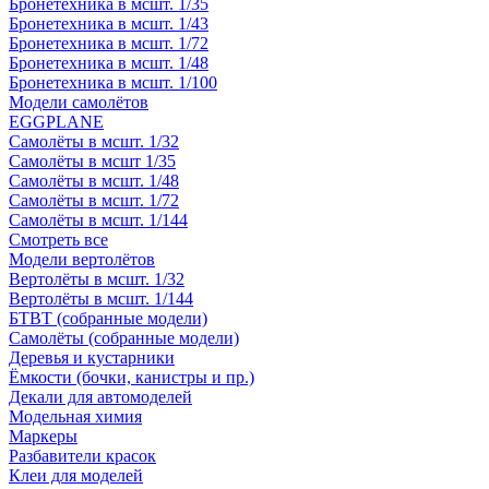
Бронетехника в мсшт. 1/35
Бронетехника в мсшт. 1/43
Бронетехника в мсшт. 1/72
Бронетехника в мсшт. 1/48
Бронетехника в мсшт. 1/100
Модели самолётов
EGGPLANE
Самолёты в мсшт. 1/32
Самолёты в мсшт 1/35
Самолёты в мсшт. 1/48
Самолёты в мсшт. 1/72
Самолёты в мсшт. 1/144
Смотреть все
Модели вертолётов
Вертолёты в мсшт. 1/32
Вертолёты в мсшт. 1/144
БТВТ (собранные модели)
Самолёты (собранные модели)
Деревья и кустарники
Ёмкости (бочки, канистры и пр.)
Декали для автомоделей
Модельная химия
Маркеры
Разбавители красок
Клеи для моделей