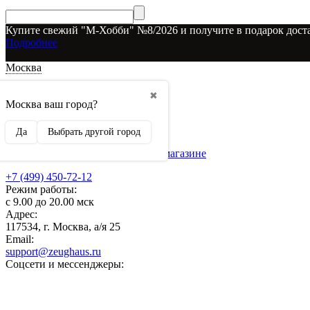
Купите свежий "М-Хобби" №8/2026 и получите в подарок доста
Подробнее
Москва
Доставка и оплата
✖
О наших скидках
Москва ваш город?
Условия возврата
Рекламодателям
Да
Выбрать другой город
О нас
Бренды, представленные в магазине
+7 (499) 450-72-12
Режим работы:
с 9.00 до 20.00 мск
Адрес:
117534, г. Москва, а/я 25
Email:
support@zeughaus.ru
Соцсети и мессенджеры: