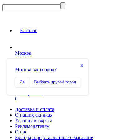
Каталог
Москва
Вход на сайт
✖
Москва ваш город?
Сравнение
Да
Выбрать другой город
0
Избранное
0
Доставка и оплата
О наших скидках
Условия возврата
Рекламодателям
О нас
Бренды, представленные в магазине