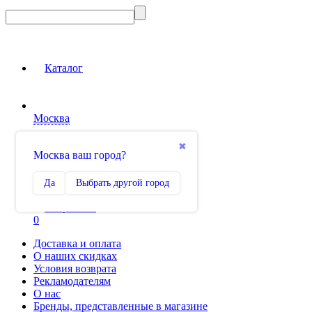
Каталог
Москва
Вход на сайт
✖
Москва ваш город?
Сравнение
Да
Выбрать другой город
0
Избранное
0
Доставка и оплата
О наших скидках
Условия возврата
Рекламодателям
О нас
Бренды, представленные в магазине