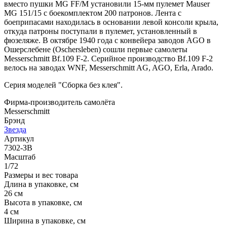
вместо пушки MG FF/M установили 15-мм пулемет Mauser
MG 151/15 с боекомплектом 200 патронов. Лента с
боеприпасами находилась в основании левой консоли крыла,
откуда патроны поступали в пулемет, установленный в
фюзеляже. В октябре 1940 года с конвейера заводов AGO в
Ошерслебене (Oschersleben) сошли первые самолеты
Messerschmitt Bf.109 F-2. Серийное производство Bf.109 F-2
велось на заводах WNF, Messerschmitt AG, AGO, Erla, Arado.
Серия моделей "Сборка без клея".
Фирма-производитель самолёта
Messerschmitt
Брэнд
Звезда
Артикул
7302-ЗВ
Масштаб
1/72
Размеры и вес товара
Длина в упаковке, см
26 см
Высота в упаковке, см
4 см
Ширина в упаковке, см