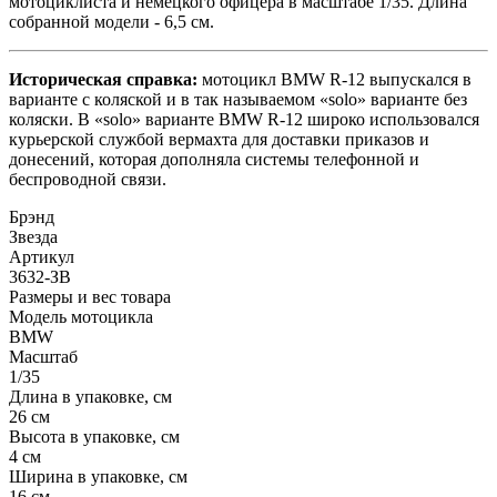
мотоциклиста и немецкого офицера в масштабе 1/35. Длина
собранной модели - 6,5 см.
Историческая справка:
мотоцикл BMW R-12 выпускался в
варианте с коляской и в так называемом «solo» варианте без
коляски. В «solo» варианте BMW R-12 широко использовался
курьерской службой вермахта для доставки приказов и
донесений, которая дополняла системы телефонной и
беспроводной связи.
Брэнд
Звезда
Артикул
3632-ЗВ
Размеры и вес товара
Модель мотоцикла
BMW
Масштаб
1/35
Длина в упаковке, см
26 см
Высота в упаковке, см
4 см
Ширина в упаковке, см
16 см