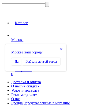
Каталог
Москва
Вход на сайт
✖
Москва ваш город?
Сравнение
Да
Выбрать другой город
0
Избранное
0
Доставка и оплата
О наших скидках
Условия возврата
Рекламодателям
О нас
Бренды, представленные в магазине