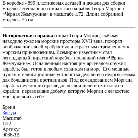
В коробке - 895 пластиковых деталей и декали для сборки
модели легендарного пиратского корабля Генри Моргана
«Чёрная Жемчужина» в масштабе 1/72. Длина собранной
модели - 55 см.
Историческая справка:
пират Генри Морган, чьё имя
наводило ужас на морские просторы XVII века, покорял
воображение своей храбростью и страстным стремлением к
морским приключениям. Всемирно известным стал
легендарный пиратский корабль, носивший имя «Чёрная
Жемчужина». Оснащённый настоящим арсеналом оружия
корабль, был готов к любым схваткам на море. Его мощные
пушки и навигационные устройства делали его недосягаемым
для большинства противников. Под командованием Моргана,
корабль неуклонно преследовал свои цели и охотился на
корабли, перевозящие добычу, которую Морган с лёгкостью
мог присвоить себе.
Брэнд
Звезда
Масштаб
1/72
Артикул
9066-ЗВ