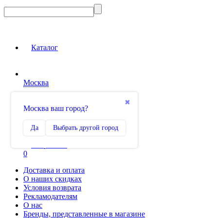
Каталог
Москва
Вход на сайт
✖
Москва ваш город?
Сравнение
Да
Выбрать другой город
0
Избранное
0
Доставка и оплата
О наших скидках
Условия возврата
Рекламодателям
О нас
Бренды, представленные в магазине