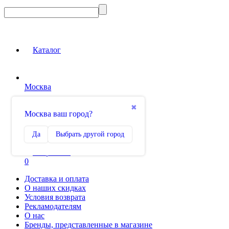
Каталог
Москва
Вход на сайт
✖
Москва ваш город?
Сравнение
Да
Выбрать другой город
0
Избранное
0
Доставка и оплата
О наших скидках
Условия возврата
Рекламодателям
О нас
Бренды, представленные в магазине