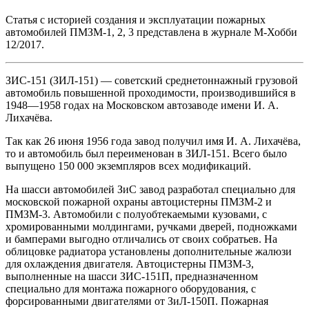
Статья с историей создания и эксплуатации пожарных
автомобилей ПМЗМ-1, 2, 3 представлена в журнале М-Хобби
12/2017.
ЗИC-151 (ЗИЛ-151) — советский среднетоннажный грузовой
автомобиль повышенной проходимости, производившийся в
1948—1958 годах на Московском автозаводе имени И. А.
Лихачёва.
Так как 26 июня 1956 года завод получил имя И. А. Лихачёва,
то и автомобиль был переименован в ЗИЛ-151. Всего было
выпущено 150 000 экземпляров всех модификаций.
На шасси автомобилей ЗиС завод разработал специально для
московской пожарной охраны автоцистерны ПМЗМ-2 и
ПМЗМ-3. Автомобили с полуобтекаемыми кузовами, с
хромированными молдингами, ручками дверей, подножками
и бамперами выгодно отличались от своих собратьев. На
облицовке радиатора установлены дополнительные жалюзи
для охлаждения двигателя. Автоцистерны ПМЗМ-3,
выполненные на шасси ЗИС-151П, предназначенном
специально для монтажа пожарного оборудования, c
форсированными двигателями от ЗиЛ-150П. Пожарная