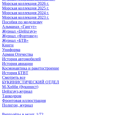
Морская коллекция 2026 г.
Морская коллекция 2025 г.
Морская коллекция 2024 г.
Морская коллекция 2023 г.
Пособия по моделизму
Альманах «Гангут»
Журнал «Цейхгауз»
Журнал «Фортовед»
Журнал «БТВ»
Книги
Униформа
Армия Отечества
История автомобилей
История авиации
Космонавтика и ракетостроение
История БТВТ
Смотреть все
БУКИНИСТИЧЕСКИЙ ОТДЕЛ
М-Хобби (букинист)
Цейхгауз,журнал
Танкодром
Фронтовая иллюстрация
Полигон, журнал
Вертолёты в мсшт. 1/72