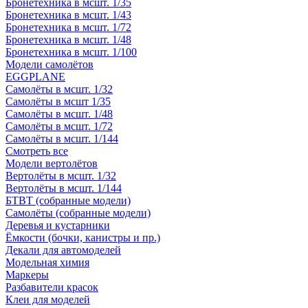
Бронетехника в мсшт. 1/35
Бронетехника в мсшт. 1/43
Бронетехника в мсшт. 1/72
Бронетехника в мсшт. 1/48
Бронетехника в мсшт. 1/100
Модели самолётов
EGGPLANE
Самолёты в мсшт. 1/32
Самолёты в мсшт 1/35
Самолёты в мсшт. 1/48
Самолёты в мсшт. 1/72
Самолёты в мсшт. 1/144
Смотреть все
Модели вертолётов
Вертолёты в мсшт. 1/32
Вертолёты в мсшт. 1/144
БТВТ (собранные модели)
Самолёты (собранные модели)
Деревья и кустарники
Ёмкости (бочки, канистры и пр.)
Декали для автомоделей
Модельная химия
Маркеры
Разбавители красок
Клеи для моделей