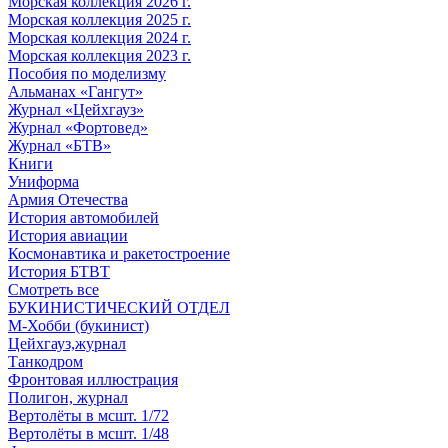
Морская коллекция 2026 г.
Морская коллекция 2025 г.
Морская коллекция 2024 г.
Морская коллекция 2023 г.
Пособия по моделизму
Альманах «Гангут»
Журнал «Цейхгауз»
Журнал «Фортовед»
Журнал «БТВ»
Книги
Униформа
Армия Отечества
История автомобилей
История авиации
Космонавтика и ракетостроение
История БТВТ
Смотреть все
БУКИНИСТИЧЕСКИЙ ОТДЕЛ
М-Хобби (букинист)
Цейхгауз,журнал
Танкодром
Фронтовая иллюстрация
Полигон, журнал
Вертолёты в мсшт. 1/72
Вертолёты в мсшт. 1/48