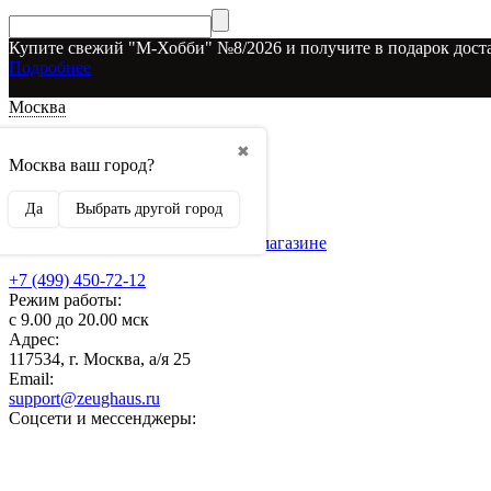
Купите свежий "М-Хобби" №8/2026 и получите в подарок доста
Подробнее
Москва
Доставка и оплата
✖
О наших скидках
Москва ваш город?
Условия возврата
Рекламодателям
Да
Выбрать другой город
О нас
Бренды, представленные в магазине
+7 (499) 450-72-12
Режим работы:
с 9.00 до 20.00 мск
Адрес:
117534, г. Москва, а/я 25
Email:
support@zeughaus.ru
Соцсети и мессенджеры: