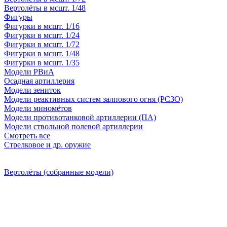
Вертолёты в мсшт. 1/48
Фигуры
Фигурки в мсшт. 1/16
Фигурки в мсшт. 1/24
Фигурки в мсшт. 1/72
Фигурки в мсшт. 1/48
Фигурки в мсшт. 1/35
Модели РВиА
Осадная артиллерия
Модели зениток
Модели реактивных систем залпового огня (РСЗО)
Модели миномётов
Модели противотанковой артиллерии (ПА)
Модели ствольной полевой артиллерии
Смотреть все
Стрелковое и др. оружие
Вертолёты (собранные модели)