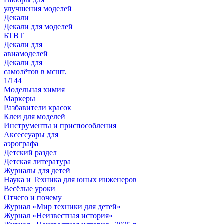
улучшения моделей
Декали
Декали для моделей
БТВТ
Декали для
авиамоделей
Декали для
самолётов в мсшт.
1/144
Модельная химия
Маркеры
Разбавители красок
Клеи для моделей
Инструменты и приспособления
Аксессуары для
аэрографа
Детский раздел
Детская литература
Журналы для детей
Наука и Техника для юных инженеров
Весёлые уроки
Отчего и почему
Журнал «Мир техники для детей»
Журнал «Неизвестная история»