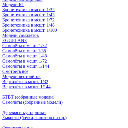
Модели БТ
Бронетехника в мсшт. 1/35
Бронетехника в мсшт. 1/43
Бронетехника в мсшт. 1/72
Бронетехника в мсшт. 1/48
Бронетехника в мсшт. 1/100
Модели самолётов
EGGPLANE
Самолёты в мсшт. 1/32
Самолёты в мсшт 1/35
Самолёты в мсшт. 1/48
Самолёты в мсшт. 1/72
Самолёты в мсшт. 1/144
Смотреть все
Модели вертолётов
Вертолёты в мсшт. 1/32
Вертолёты в мсшт. 1/144
БТВТ (собранные модели)
Самолёты (собранные модели)
Деревья и кустарники
Ёмкости (бочки, канистры и пр.)
Фототравление