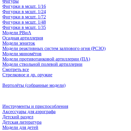
Фигуры
Фигурки в мсшт. 1/16
Фигурки в мсшт. 1/24
Фигурки в мсшт. 1/72
Фигурки в мсшт. 1/48
Фигурки в мсшт. 1/35
Модели РВиА
Осадная артиллерия
Модели зениток
Модели реактивных систем залпового огня (РСЗО)
Модели миномётов
Модели противотанковой артиллерии (ПА)
Модели ствольной полевой артиллерии
Смотреть все
Стрелковое и др. оружие
Вертолёты (собранные модели)
Инструменты и приспособления
Аксессуары для аэрографа
Детский раздел
Детская литература
Модели для детей