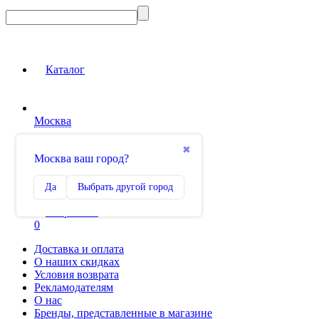
Каталог
Москва
Вход на сайт
✖
Москва ваш город?
Сравнение
Да
Выбрать другой город
0
Избранное
0
Доставка и оплата
О наших скидках
Условия возврата
Рекламодателям
О нас
Бренды, представленные в магазине