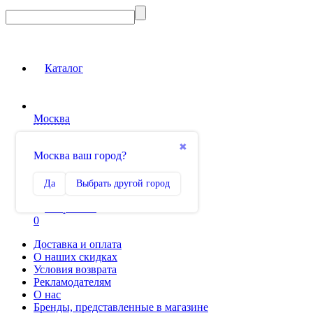
Каталог
Москва
Вход на сайт
✖
Москва ваш город?
Сравнение
Да
Выбрать другой город
0
Избранное
0
Доставка и оплата
О наших скидках
Условия возврата
Рекламодателям
О нас
Бренды, представленные в магазине