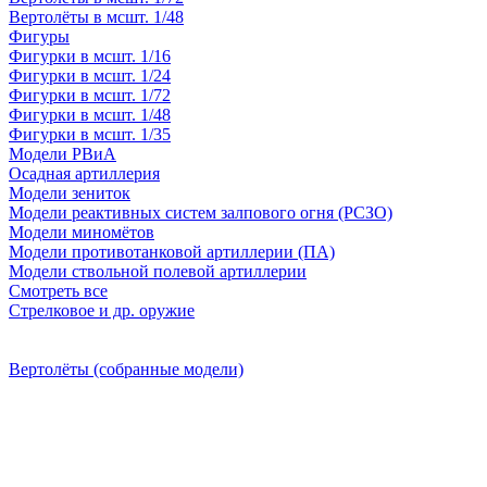
Вертолёты в мсшт. 1/48
Фигуры
Фигурки в мсшт. 1/16
Фигурки в мсшт. 1/24
Фигурки в мсшт. 1/72
Фигурки в мсшт. 1/48
Фигурки в мсшт. 1/35
Модели РВиА
Осадная артиллерия
Модели зениток
Модели реактивных систем залпового огня (РСЗО)
Модели миномётов
Модели противотанковой артиллерии (ПА)
Модели ствольной полевой артиллерии
Смотреть все
Стрелковое и др. оружие
Вертолёты (собранные модели)