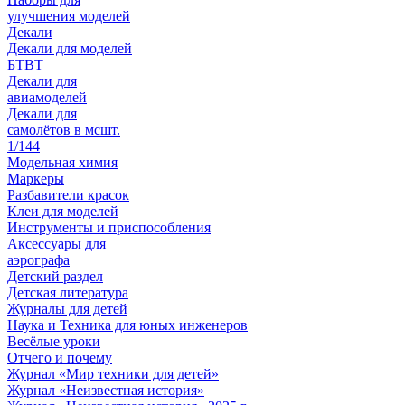
улучшения моделей
Декали
Декали для моделей
БТВТ
Декали для
авиамоделей
Декали для
самолётов в мсшт.
1/144
Модельная химия
Маркеры
Разбавители красок
Клеи для моделей
Инструменты и приспособления
Аксессуары для
аэрографа
Детский раздел
Детская литература
Журналы для детей
Наука и Техника для юных инженеров
Весёлые уроки
Отчего и почему
Журнал «Мир техники для детей»
Журнал «Неизвестная история»