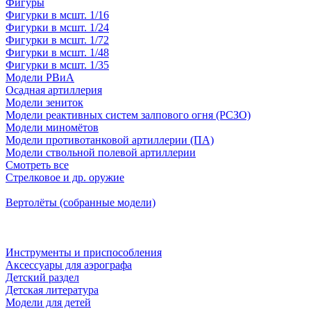
Фигуры
Фигурки в мсшт. 1/16
Фигурки в мсшт. 1/24
Фигурки в мсшт. 1/72
Фигурки в мсшт. 1/48
Фигурки в мсшт. 1/35
Модели РВиА
Осадная артиллерия
Модели зениток
Модели реактивных систем залпового огня (РСЗО)
Модели миномётов
Модели противотанковой артиллерии (ПА)
Модели ствольной полевой артиллерии
Смотреть все
Стрелковое и др. оружие
Вертолёты (собранные модели)
Инструменты и приспособления
Аксессуары для аэрографа
Детский раздел
Детская литература
Модели для детей