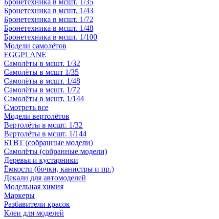
Бронетехника в мсшт. 1/35
Бронетехника в мсшт. 1/43
Бронетехника в мсшт. 1/72
Бронетехника в мсшт. 1/48
Бронетехника в мсшт. 1/100
Модели самолётов
EGGPLANE
Самолёты в мсшт. 1/32
Самолёты в мсшт 1/35
Самолёты в мсшт. 1/48
Самолёты в мсшт. 1/72
Самолёты в мсшт. 1/144
Смотреть все
Модели вертолётов
Вертолёты в мсшт. 1/32
Вертолёты в мсшт. 1/144
БТВТ (собранные модели)
Самолёты (собранные модели)
Деревья и кустарники
Ёмкости (бочки, канистры и пр.)
Декали для автомоделей
Модельная химия
Маркеры
Разбавители красок
Клеи для моделей