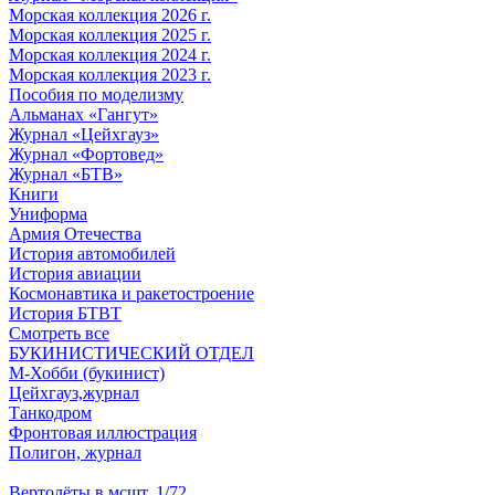
Морская коллекция 2026 г.
Морская коллекция 2025 г.
Морская коллекция 2024 г.
Морская коллекция 2023 г.
Пособия по моделизму
Альманах «Гангут»
Журнал «Цейхгауз»
Журнал «Фортовед»
Журнал «БТВ»
Книги
Униформа
Армия Отечества
История автомобилей
История авиации
Космонавтика и ракетостроение
История БТВТ
Смотреть все
БУКИНИСТИЧЕСКИЙ ОТДЕЛ
М-Хобби (букинист)
Цейхгауз,журнал
Танкодром
Фронтовая иллюстрация
Полигон, журнал
Вертолёты в мсшт. 1/72