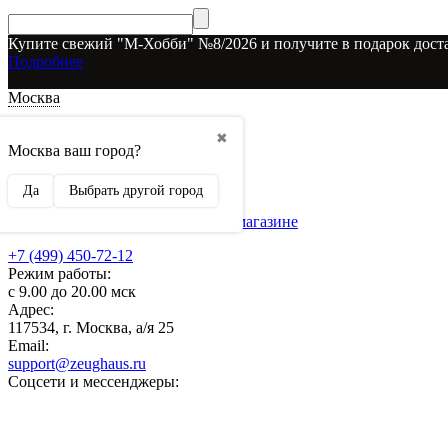
Купите свежий "М-Хобби" №8/2026 и получите в подарок доста
Подробнее
Москва
Доставка и оплата
✖
О наших скидках
Москва ваш город?
Условия возврата
Рекламодателям
Да
Выбрать другой город
О нас
Бренды, представленные в магазине
+7 (499) 450-72-12
Режим работы:
с 9.00 до 20.00 мск
Адрес:
117534, г. Москва, а/я 25
Email:
support@zeughaus.ru
Соцсети и мессенджеры: