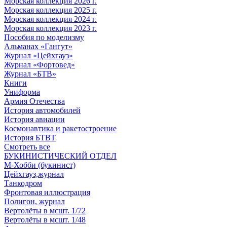
Морская коллекция 2026 г.
Морская коллекция 2025 г.
Морская коллекция 2024 г.
Морская коллекция 2023 г.
Пособия по моделизму
Альманах «Гангут»
Журнал «Цейхгауз»
Журнал «Фортовед»
Журнал «БТВ»
Книги
Униформа
Армия Отечества
История автомобилей
История авиации
Космонавтика и ракетостроение
История БТВТ
Смотреть все
БУКИНИСТИЧЕСКИЙ ОТДЕЛ
М-Хобби (букинист)
Цейхгауз,журнал
Танкодром
Фронтовая иллюстрация
Полигон, журнал
Вертолёты в мсшт. 1/72
Вертолёты в мсшт. 1/48