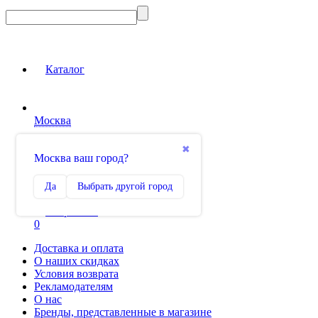
Каталог
Москва
Вход на сайт
✖
Москва ваш город?
Сравнение
Да
Выбрать другой город
0
Избранное
0
Доставка и оплата
О наших скидках
Условия возврата
Рекламодателям
О нас
Бренды, представленные в магазине