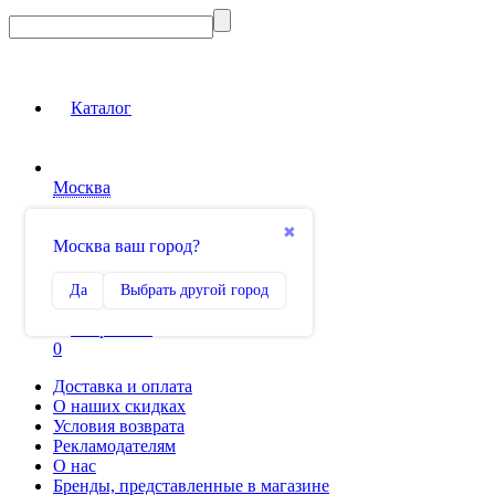
Каталог
Москва
Вход на сайт
✖
Москва ваш город?
Сравнение
Да
Выбрать другой город
0
Избранное
0
Доставка и оплата
О наших скидках
Условия возврата
Рекламодателям
О нас
Бренды, представленные в магазине