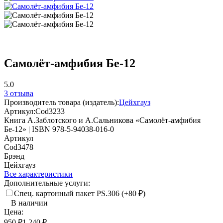
Самолёт-амфибия Бе-12
5.0
3 отзыва
Производитель товара (издатель):
Цейхгауз
Артикул:
Cod3233
Книга А.Заблотского и А.Сальникова «Самолёт-амфибия
Бе-12» | ISBN 978-5-94038-016-0
Артикул
Cod3478
Брэнд
Цейхгауз
Все характеристики
Дополнительные услуги:
Спец. картонный пакет PS.306 (+
80
₽
)
В наличии
Цена:
950
₽
1 240
₽