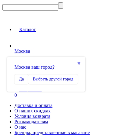
Каталог
Москва
Вход на сайт
✖
Москва ваш город?
Сравнение
Да
Выбрать другой город
0
Избранное
0
Доставка и оплата
О наших скидках
Условия возврата
Рекламодателям
О нас
Бренды, представленные в магазине