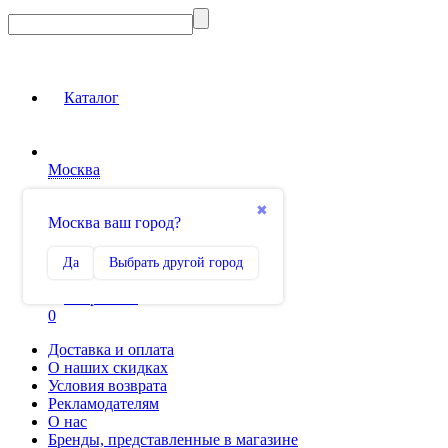
Каталог
Москва
Вход на сайт
✖
Москва ваш город?
Сравнение
Да
Выбрать другой город
0
Избранное
0
Доставка и оплата
О наших скидках
Условия возврата
Рекламодателям
О нас
Бренды, представленные в магазине