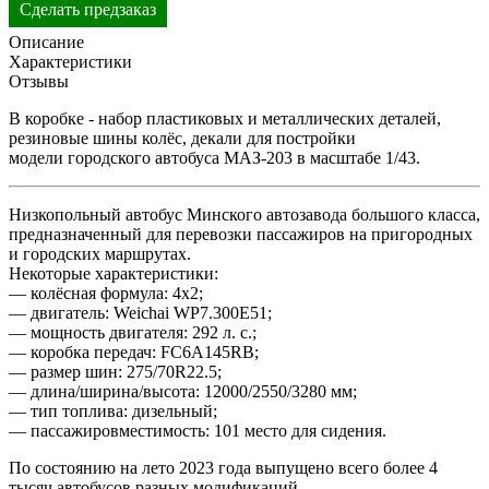
Сделать предзаказ
Описание
Характеристики
Отзывы
В коробке - набор пластиковых и металлических деталей,
резиновые шины колёс, декали для постройки
модели городского автобуса МАЗ-203 в масштабе 1/43.
Низкопольный автобус Минского автозавода большого класса,
предназначенный для перевозки пассажиров на пригородных
и городских маршрутах.
Некоторые характеристики:
— колёсная формула: 4х2;
— двигатель: Weichai WP7.300E51;
— мощность двигателя: 292 л. с.;
— коробка передач: FC6A145RB;
— размер шин: 275/70R22.5;
— длина/ширина/высота: 12000/2550/3280 мм;
— тип топлива: дизельный;
— пассажировместимость: 101 место для сидения.
По состоянию на лето 2023 года выпущено всего более 4
тысяч автобусов разных модификаций.