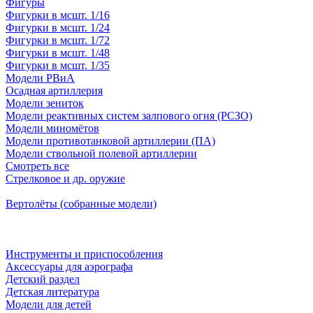
Фигуры
Фигурки в мсшт. 1/16
Фигурки в мсшт. 1/24
Фигурки в мсшт. 1/72
Фигурки в мсшт. 1/48
Фигурки в мсшт. 1/35
Модели РВиА
Осадная артиллерия
Модели зениток
Модели реактивных систем залпового огня (РСЗО)
Модели миномётов
Модели противотанковой артиллерии (ПА)
Модели ствольной полевой артиллерии
Смотреть все
Стрелковое и др. оружие
Вертолёты (собранные модели)
Инструменты и приспособления
Аксессуары для аэрографа
Детский раздел
Детская литература
Модели для детей