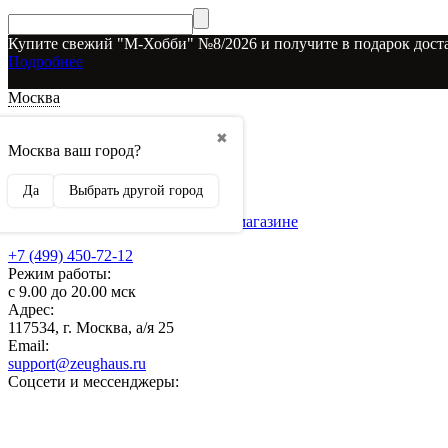
Купите свежий "М-Хобби" №8/2026 и получите в подарок доста
Подробнее
Москва
Доставка и оплата
✖
О наших скидках
Москва ваш город?
Условия возврата
Рекламодателям
Да
Выбрать другой город
О нас
Бренды, представленные в магазине
+7 (499) 450-72-12
Режим работы:
с 9.00 до 20.00 мск
Адрес:
117534, г. Москва, а/я 25
Email:
support@zeughaus.ru
Соцсети и мессенджеры: