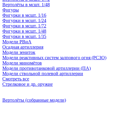
Вертолёты в мсшт. 1/48
Фигуры
Фигурки в мсшт. 1/16
Фигурки в мсшт. 1/24
Фигурки в мсшт. 1/72
Фигурки в мсшт. 1/48
Фигурки в мсшт. 1/35
Модели РВиА
Осадная артиллерия
Модели зениток
Модели реактивных систем залпового огня (РСЗО)
Модели миномётов
Модели противотанковой артиллерии (ПА)
Модели ствольной полевой артиллерии
Смотреть все
Стрелковое и др. оружие
Вертолёты (собранные модели)