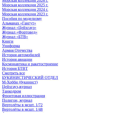
Морская коллекция 2026 г.
Морская коллекция 2025 г.
Морская коллекция 2024 г.
Морская коллекция 2023 г.
Пособия по моделизму
Альманах «Гангут»
Журнал «Цейхгауз»
Журнал «Фортовед»
Журнал «БТВ»
Книги
Униформа
Армия Отечества
История автомобилей
История авиации
Космонавтика и ракетостроение
История БТВТ
Смотреть все
БУКИНИСТИЧЕСКИЙ ОТДЕЛ
М-Хобби (букинист)
Цейхгауз,журнал
Танкодром
Фронтовая иллюстрация
Полигон, журнал
Вертолёты в мсшт. 1/72
Вертолёты в мсшт. 1/48