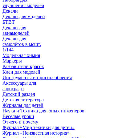
улучшения моделей
Декали
Декали для моделей
БТВТ
Декали для
авиамоделей
Декали для
самолётов в мсшт.
1/144
Модельная химия
Маркеры
Разбавители красок
Клеи для моделей
Инструменты и приспособления
Аксессуары для
аэрографа
Детский раздел
Детская литература
Журналы для детей
Наука и Техника для юных инженеров
Весёлые уроки
Отчего и почему
Журнал «Мир техники для детей»
Журнал «Неизвестная история»