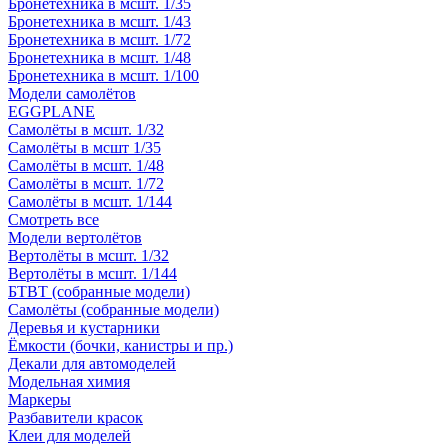
Бронетехника в мсшт. 1/35
Бронетехника в мсшт. 1/43
Бронетехника в мсшт. 1/72
Бронетехника в мсшт. 1/48
Бронетехника в мсшт. 1/100
Модели самолётов
EGGPLANE
Самолёты в мсшт. 1/32
Самолёты в мсшт 1/35
Самолёты в мсшт. 1/48
Самолёты в мсшт. 1/72
Самолёты в мсшт. 1/144
Смотреть все
Модели вертолётов
Вертолёты в мсшт. 1/32
Вертолёты в мсшт. 1/144
БТВТ (собранные модели)
Самолёты (собранные модели)
Деревья и кустарники
Ёмкости (бочки, канистры и пр.)
Декали для автомоделей
Модельная химия
Маркеры
Разбавители красок
Клеи для моделей