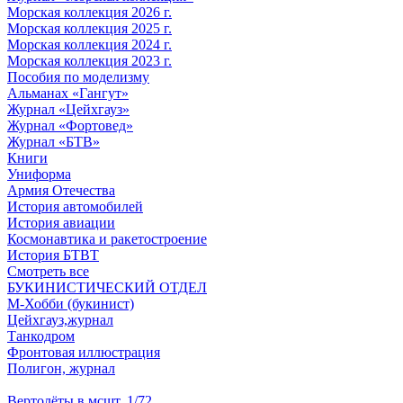
Морская коллекция 2026 г.
Морская коллекция 2025 г.
Морская коллекция 2024 г.
Морская коллекция 2023 г.
Пособия по моделизму
Альманах «Гангут»
Журнал «Цейхгауз»
Журнал «Фортовед»
Журнал «БТВ»
Книги
Униформа
Армия Отечества
История автомобилей
История авиации
Космонавтика и ракетостроение
История БТВТ
Смотреть все
БУКИНИСТИЧЕСКИЙ ОТДЕЛ
М-Хобби (букинист)
Цейхгауз,журнал
Танкодром
Фронтовая иллюстрация
Полигон, журнал
Вертолёты в мсшт. 1/72