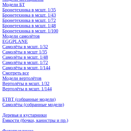
Модели БТ
Бронетехника в мсшт. 1/35
Бронетехника в мсшт. 1/43
Бронетехника в мсшт. 1/72
Бронетехника в мсшт. 1/48
Бронетехника в мсшт. 1/100
Модели самолётов
EGGPLANE
Самолёты в мсшт. 1/32
Самолёты в мсшт 1/35
Самолёты в мсшт. 1/48
Самолёты в мсшт. 1/72
Самолёты в мсшт. 1/144
Смотреть все
Модели вертолётов
Вертолёты в мсшт. 1/32
Вертолёты в мсшт. 1/144
БТВТ (собранные модели)
Самолёты (собранные модели)
Деревья и кустарники
Ёмкости (бочки, канистры и пр.)
Фототравление