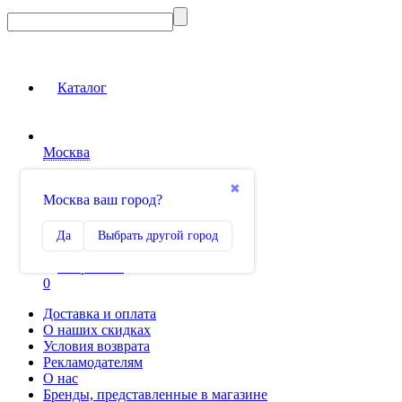
Каталог
Москва
Вход на сайт
✖
Москва ваш город?
Сравнение
Да
Выбрать другой город
0
Избранное
0
Доставка и оплата
О наших скидках
Условия возврата
Рекламодателям
О нас
Бренды, представленные в магазине