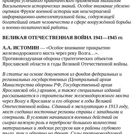
примеры успешного практического применения Михаилом
Васильевичем исторических знаний. Особое внимание уделено
оценкам Фрунзе военной истории как неисчерпаемой
информационно-интеллектуальной базы, содержащей
богатейший опыт человечества в сфере вооружённой борьбы
и военно-политической работы.
ВЕЛИКАЯ ОТЕЧЕСТВЕННАЯ ВОЙНА 1941—1945 гг.
А.А. ИСТОМИН
— «Особое внимание прикрытию
железнодорожного моста через реку Волга…».
Противовоздушная оборона стратегических объектов
Ярославской области в годы Великой Отечественной войны.
В статье на основе документов из фондов федеральных и
региональных государственных (Центральный архив
Министерства обороны РФ, Государственный архив
Ярославской обл.) архивов, а также специальных изданий
рассказывается о строительстве железнодорожного моста
через Волгу в Ярославле и его обороне в годы Великой
Отечественной войны. Сданный в эксплуатацию в 1913 году,
мост соединил восточные регионы страны с западными и
северными. В условиях начавшихся военных действий он
сыграл важную роль в переброске большого количества
материальных и людских ресурсов как в районы глубокого
тыла, так и обратно на фронт. Силы противовоздушной