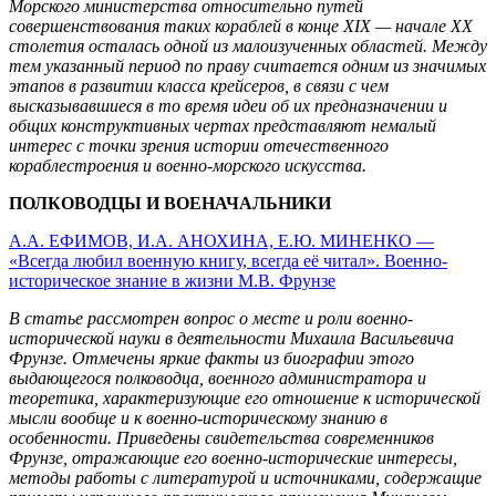
Морского министерства относительно путей
совершенствования таких кораблей в конце XIX — начале ХХ
столетия осталась одной из малоизученных областей. Между
тем указанный период по праву считается одним из значимых
этапов в развитии класса крейсеров, в связи с чем
высказывавшиеся в то время идеи об их предназначении и
общих конструктивных чертах представляют немалый
интерес с точки зрения истории отечественного
кораблестроения и военно-морского искусства.
ПОЛКОВОДЦЫ И ВОЕНАЧАЛЬНИКИ
А.А. ЕФИМОВ, И.А. АНОХИНА, Е.Ю. МИНЕНКО —
«Всегда любил военную книгу, всегда её читал». Военно-
историческое знание в жизни М.В. Фрунзе
В статье рассмотрен вопрос о месте и роли военно-
исторической науки в деятельности Михаила Васильевича
Фрунзе. Отмечены яркие факты из биографии этого
выдающегося полководца, военного администратора и
теоретика, характеризующие его отношение к исторической
мысли вообще и к военно-историческому знанию в
особенности. Приведены свидетельства современников
Фрунзе, отражающие его военно-исторические интересы,
методы работы с литературой и источниками, содержащие