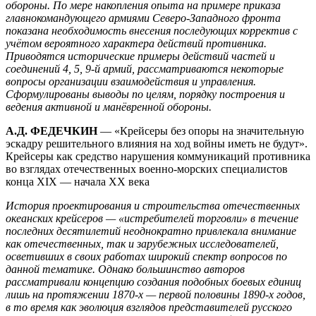
обороны. По мере накопления опыта на примере приказа
главнокомандующего армиями Северо-Западного фронта
показана необходимость внесения последующих корректив с
учётом вероятного характера действий противника.
Приводятся исторические примеры действий частей и
соединений 4, 5, 9-й армий, рассматриваются некоторые
вопросы организации взаимодействия и управления.
Сформулированы выводы по целям, порядку построения и
ведения активной и манёвренной обороны.
А.Д. ФЕДЕЧКИН
— «Крейсеры без опоры на значительную
эскадру решительного влияния на ход войны иметь не будут».
Крейсеры как средство нарушения коммуникаций противника
во взглядах отечественных военно-морских специалистов
конца XIX — начала ХХ века
История проектирования и строительства отечественных
океанских крейсеров — «истребителей торговли» в течение
последних десятилетий неоднократно привлекала внимание
как отечественных, так и зарубежных исследователей,
осветивших в своих работах широкий спектр вопросов по
данной тематике. Однако большинство авторов
рассматривали концепцию создания подобных боевых единиц
лишь на протяжении 1870-х — первой половины 1890-х годов,
в то время как эволюция взглядов представителей русского