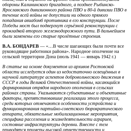
обороны Калининского бригадного, а позднее Рыбинско-
Ярославского дивизионного района ПВО и 80-й дивизии ПВО в
течение всей войны не допустили ни одного прямого
попадания авиабомб противника в его конструкции. После
Победы мост был подвергнут серьёзной реконструкции с
прокладкой второго железнодорожного пути. В дальнейшем
были заменены его старые пролётные строения.
В.А. БОНДАРЕВ
— «…В числе шагающих были почти все
руководящие работники района». Народное ополчение на
сельской территории Дона (июль 1941 — январь 1942 г.)
В статье на основе документов из архивов Ростовской
области исследуется один из недостаточно освещённых в
научной литературе аспектов добровольческого движения в
СССР в годы Великой Отечественной войны, касающийся
формирования отрядов народного ополчения в сельских
районах страны. Указываются субъективные и объективные
факторы, препятствовавшие реализации этого процесса,
среди которых отмечаются особенности устройства и
функционирования партийно-советского бюрократического
аппарата, обязательные мобилизационные мероприятия,
специфика расселения и жизнедеятельности аграриев,
состояние инфраструктуры деревни. Вместе с тем
приводятся примеры высокой ответственности и