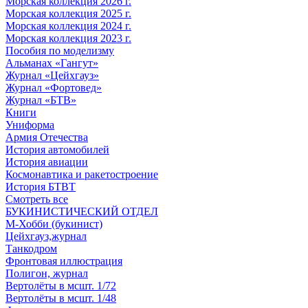
Морская коллекция 2026 г.
Морская коллекция 2025 г.
Морская коллекция 2024 г.
Морская коллекция 2023 г.
Пособия по моделизму
Альманах «Гангут»
Журнал «Цейхгауз»
Журнал «Фортовед»
Журнал «БТВ»
Книги
Униформа
Армия Отечества
История автомобилей
История авиации
Космонавтика и ракетостроение
История БТВТ
Смотреть все
БУКИНИСТИЧЕСКИЙ ОТДЕЛ
М-Хобби (букинист)
Цейхгауз,журнал
Танкодром
Фронтовая иллюстрация
Полигон, журнал
Вертолёты в мсшт. 1/72
Вертолёты в мсшт. 1/48