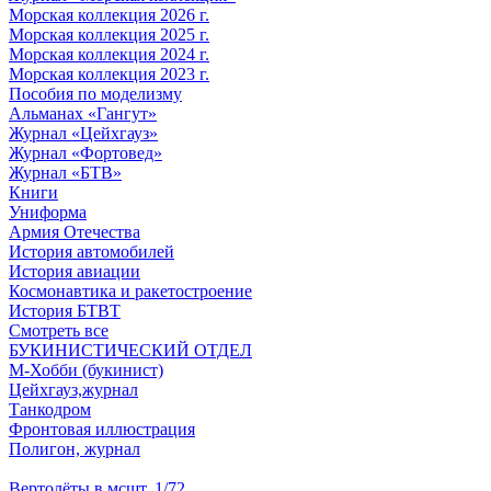
Морская коллекция 2026 г.
Морская коллекция 2025 г.
Морская коллекция 2024 г.
Морская коллекция 2023 г.
Пособия по моделизму
Альманах «Гангут»
Журнал «Цейхгауз»
Журнал «Фортовед»
Журнал «БТВ»
Книги
Униформа
Армия Отечества
История автомобилей
История авиации
Космонавтика и ракетостроение
История БТВТ
Смотреть все
БУКИНИСТИЧЕСКИЙ ОТДЕЛ
М-Хобби (букинист)
Цейхгауз,журнал
Танкодром
Фронтовая иллюстрация
Полигон, журнал
Вертолёты в мсшт. 1/72