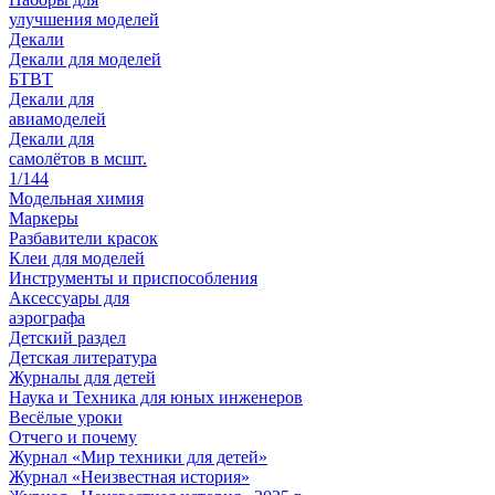
улучшения моделей
Декали
Декали для моделей
БТВТ
Декали для
авиамоделей
Декали для
самолётов в мсшт.
1/144
Модельная химия
Маркеры
Разбавители красок
Клеи для моделей
Инструменты и приспособления
Аксессуары для
аэрографа
Детский раздел
Детская литература
Журналы для детей
Наука и Техника для юных инженеров
Весёлые уроки
Отчего и почему
Журнал «Мир техники для детей»
Журнал «Неизвестная история»