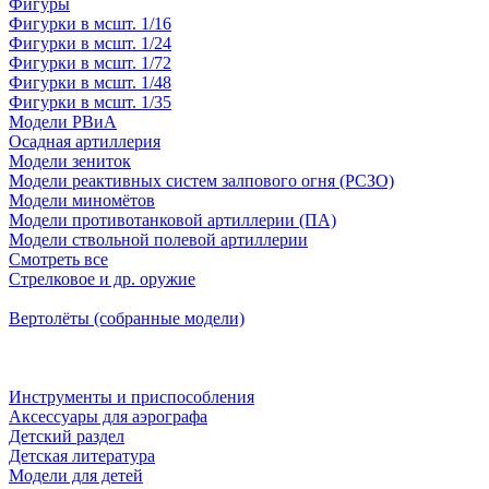
Фигуры
Фигурки в мсшт. 1/16
Фигурки в мсшт. 1/24
Фигурки в мсшт. 1/72
Фигурки в мсшт. 1/48
Фигурки в мсшт. 1/35
Модели РВиА
Осадная артиллерия
Модели зениток
Модели реактивных систем залпового огня (РСЗО)
Модели миномётов
Модели противотанковой артиллерии (ПА)
Модели ствольной полевой артиллерии
Смотреть все
Стрелковое и др. оружие
Вертолёты (собранные модели)
Инструменты и приспособления
Аксессуары для аэрографа
Детский раздел
Детская литература
Модели для детей