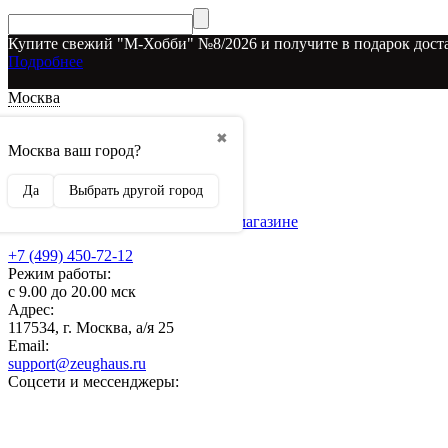
Купите свежий "М-Хобби" №8/2026 и получите в подарок доста
Подробнее
Москва
Доставка и оплата
✖
О наших скидках
Москва ваш город?
Условия возврата
Рекламодателям
Да
Выбрать другой город
О нас
Бренды, представленные в магазине
+7 (499) 450-72-12
Режим работы:
с 9.00 до 20.00 мск
Адрес:
117534, г. Москва, а/я 25
Email:
support@zeughaus.ru
Соцсети и мессенджеры: