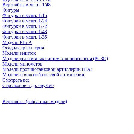
Вертолёты в мсшт. 1/48
Фигуры
Фигурки в мсшт. 1/16
Фигурки в мсшт. 1/24
Фигурки в мсшт. 1/72
Фигурки в мсшт. 1/48
Фигурки в мсшт. 1/35
Модели РВиА
Осадная артиллерия
Модели зениток
Модели реактивных систем залпового огня (РСЗО)
Модели миномётов
Модели противотанковой артиллерии (ПА)
Модели ствольной полевой артиллерии
Смотреть все
Стрелковое и др. оружие
Вертолёты (собранные модели)