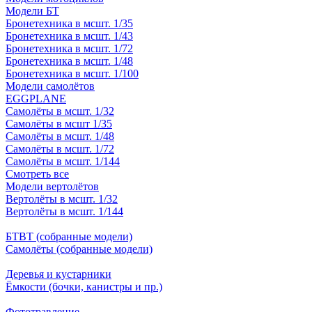
Модели БТ
Бронетехника в мсшт. 1/35
Бронетехника в мсшт. 1/43
Бронетехника в мсшт. 1/72
Бронетехника в мсшт. 1/48
Бронетехника в мсшт. 1/100
Модели самолётов
EGGPLANE
Самолёты в мсшт. 1/32
Самолёты в мсшт 1/35
Самолёты в мсшт. 1/48
Самолёты в мсшт. 1/72
Самолёты в мсшт. 1/144
Смотреть все
Модели вертолётов
Вертолёты в мсшт. 1/32
Вертолёты в мсшт. 1/144
БТВТ (собранные модели)
Самолёты (собранные модели)
Деревья и кустарники
Ёмкости (бочки, канистры и пр.)
Фототравление