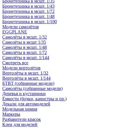
Бронетехника в мсшт. 1/35
Бронетехника в мсшт. 1/43
Бронетехника в мсшт. 1/72
Бронетехника в мсшт. 1/48
Бронетехника в мсшт. 1/100
Модели самолётов
EGGPLANE
Самолёты в мсшт. 1/32
Самолёты в мсшт 1/35
Самолёты в мсшт. 1/48
Самолёты в мсшт. 1/72
Самолёты в мсшт. 1/144
Смотреть все
Модели вертолётов
Вертолёты в мсшт. 1/32
Вертолёты в мсшт. 1/144
БТВТ (собранные модели)
Самолёты (собранные модели)
Деревья и кустарники
Ёмкости (бочки, канистры и пр.)
Декали для автомоделей
Модельная химия
Маркеры
Разбавители красок
Клеи для моделей