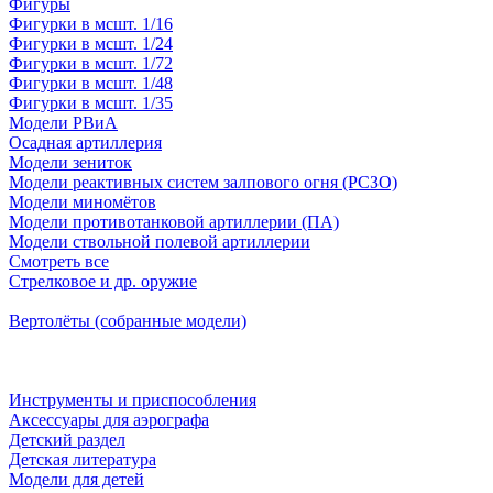
Фигуры
Фигурки в мсшт. 1/16
Фигурки в мсшт. 1/24
Фигурки в мсшт. 1/72
Фигурки в мсшт. 1/48
Фигурки в мсшт. 1/35
Модели РВиА
Осадная артиллерия
Модели зениток
Модели реактивных систем залпового огня (РСЗО)
Модели миномётов
Модели противотанковой артиллерии (ПА)
Модели ствольной полевой артиллерии
Смотреть все
Стрелковое и др. оружие
Вертолёты (собранные модели)
Инструменты и приспособления
Аксессуары для аэрографа
Детский раздел
Детская литература
Модели для детей