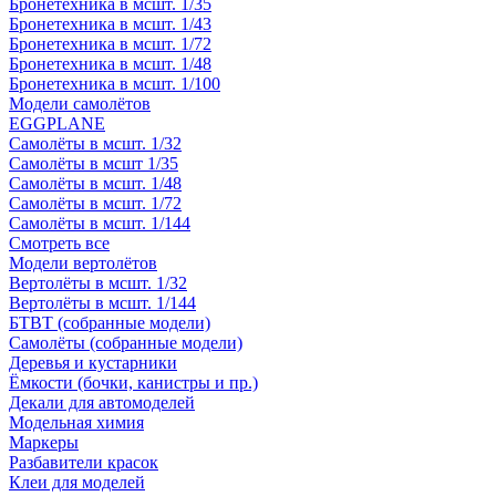
Бронетехника в мсшт. 1/35
Бронетехника в мсшт. 1/43
Бронетехника в мсшт. 1/72
Бронетехника в мсшт. 1/48
Бронетехника в мсшт. 1/100
Модели самолётов
EGGPLANE
Самолёты в мсшт. 1/32
Самолёты в мсшт 1/35
Самолёты в мсшт. 1/48
Самолёты в мсшт. 1/72
Самолёты в мсшт. 1/144
Смотреть все
Модели вертолётов
Вертолёты в мсшт. 1/32
Вертолёты в мсшт. 1/144
БТВТ (собранные модели)
Самолёты (собранные модели)
Деревья и кустарники
Ёмкости (бочки, канистры и пр.)
Декали для автомоделей
Модельная химия
Маркеры
Разбавители красок
Клеи для моделей