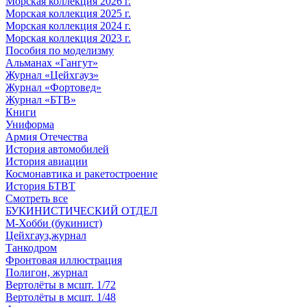
Морская коллекция 2026 г.
Морская коллекция 2025 г.
Морская коллекция 2024 г.
Морская коллекция 2023 г.
Пособия по моделизму
Альманах «Гангут»
Журнал «Цейхгауз»
Журнал «Фортовед»
Журнал «БТВ»
Книги
Униформа
Армия Отечества
История автомобилей
История авиации
Космонавтика и ракетостроение
История БТВТ
Смотреть все
БУКИНИСТИЧЕСКИЙ ОТДЕЛ
М-Хобби (букинист)
Цейхгауз,журнал
Танкодром
Фронтовая иллюстрация
Полигон, журнал
Вертолёты в мсшт. 1/72
Вертолёты в мсшт. 1/48