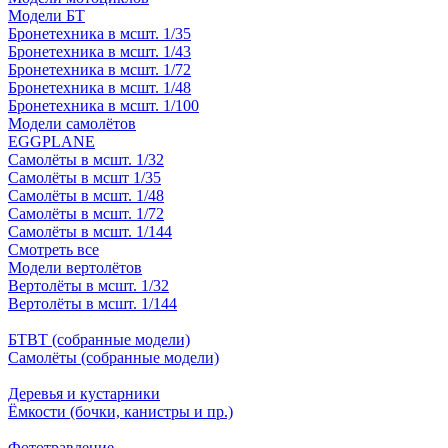
Модели БТ
Бронетехника в мсшт. 1/35
Бронетехника в мсшт. 1/43
Бронетехника в мсшт. 1/72
Бронетехника в мсшт. 1/48
Бронетехника в мсшт. 1/100
Модели самолётов
EGGPLANE
Самолёты в мсшт. 1/32
Самолёты в мсшт 1/35
Самолёты в мсшт. 1/48
Самолёты в мсшт. 1/72
Самолёты в мсшт. 1/144
Смотреть все
Модели вертолётов
Вертолёты в мсшт. 1/32
Вертолёты в мсшт. 1/144
БТВТ (собранные модели)
Самолёты (собранные модели)
Деревья и кустарники
Ёмкости (бочки, канистры и пр.)
Фототравление