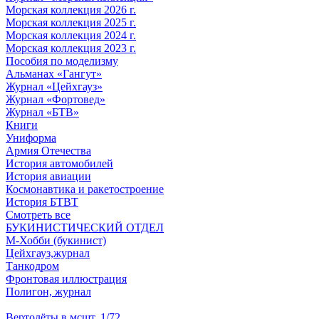
Морская коллекция 2026 г.
Морская коллекция 2025 г.
Морская коллекция 2024 г.
Морская коллекция 2023 г.
Пособия по моделизму
Альманах «Гангут»
Журнал «Цейхгауз»
Журнал «Фортовед»
Журнал «БТВ»
Книги
Униформа
Армия Отечества
История автомобилей
История авиации
Космонавтика и ракетостроение
История БТВТ
Смотреть все
БУКИНИСТИЧЕСКИЙ ОТДЕЛ
М-Хобби (букинист)
Цейхгауз,журнал
Танкодром
Фронтовая иллюстрация
Полигон, журнал
Вертолёты в мсшт. 1/72