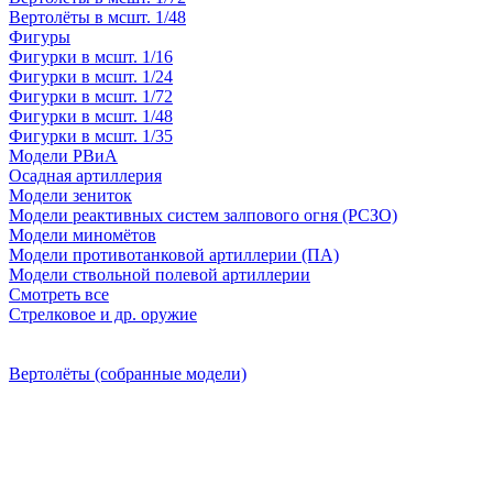
Вертолёты в мсшт. 1/48
Фигуры
Фигурки в мсшт. 1/16
Фигурки в мсшт. 1/24
Фигурки в мсшт. 1/72
Фигурки в мсшт. 1/48
Фигурки в мсшт. 1/35
Модели РВиА
Осадная артиллерия
Модели зениток
Модели реактивных систем залпового огня (РСЗО)
Модели миномётов
Модели противотанковой артиллерии (ПА)
Модели ствольной полевой артиллерии
Смотреть все
Стрелковое и др. оружие
Вертолёты (собранные модели)