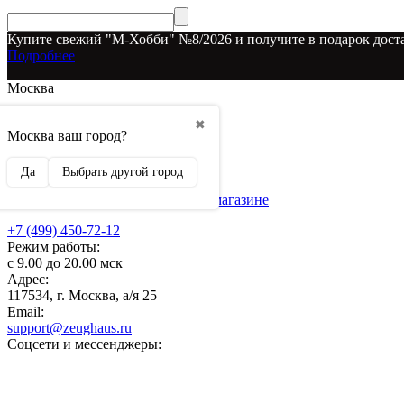
Купите свежий "М-Хобби" №8/2026 и получите в подарок доста
Подробнее
Москва
Доставка и оплата
✖
О наших скидках
Москва ваш город?
Условия возврата
Рекламодателям
Да
Выбрать другой город
О нас
Бренды, представленные в магазине
+7 (499) 450-72-12
Режим работы:
с 9.00 до 20.00 мск
Адрес:
117534, г. Москва, а/я 25
Email:
support@zeughaus.ru
Соцсети и мессенджеры: