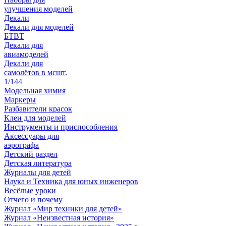
улучшения моделей
Декали
Декали для моделей
БТВТ
Декали для
авиамоделей
Декали для
самолётов в мсшт.
1/144
Модельная химия
Маркеры
Разбавители красок
Клеи для моделей
Инструменты и приспособления
Аксессуары для
аэрографа
Детский раздел
Детская литература
Журналы для детей
Наука и Техника для юных инженеров
Весёлые уроки
Отчего и почему
Журнал «Мир техники для детей»
Журнал «Неизвестная история»